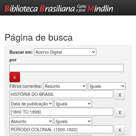
Skip
navigation
Página de busca
Buscar em:
por
Filtros correntes: