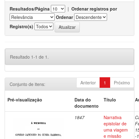
Resultados/Página
|
Ordenar registros por
Ordenar
Registro(s)
Resultado 1-1 de 1.
Anterior
1
Próximo
Conjunto de itens:
Pré-visualização
Data do
Título
A
documento
1847
Narrativa
C
epistolar de
F
uma viagem
1
e missão
-