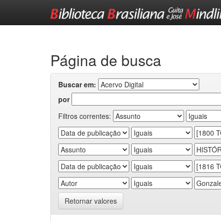
Skip
navigation
Página de busca
Buscar em:
por
Filtros correntes:
Retornar valores