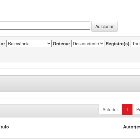
por
Ordenar
Registro(s)
Anterior
1
P
ítulo
Autor(e