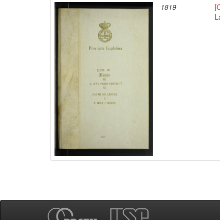
1819
[
L