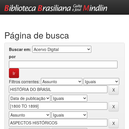
Skip
navigation
Página de busca
Buscar em:
por
Filtros correntes: