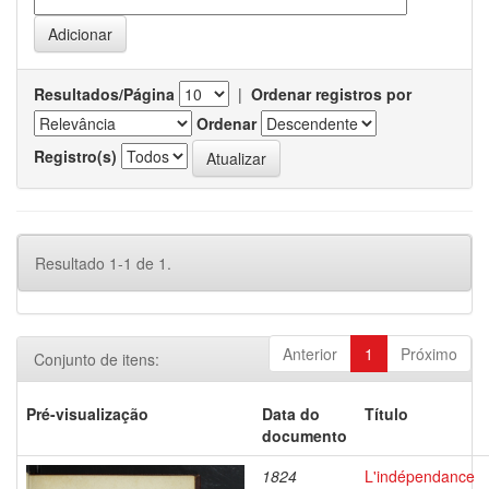
Resultados/Página
|
Ordenar registros por
Ordenar
Registro(s)
Resultado 1-1 de 1.
Anterior
1
Próximo
Conjunto de itens:
Pré-visualização
Data do
Título
documento
1824
L'indépendance