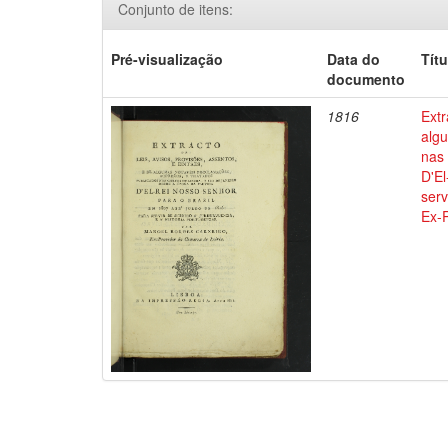
Conjunto de itens:
Pré-visualização
Data do
Títu
documento
1816
Extr
alg
nas 
D'El
serv
Ex-