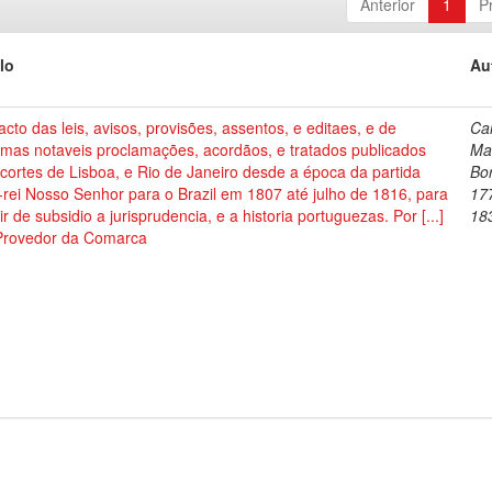
Anterior
1
P
lo
Au
acto das leis, avisos, provisões, assentos, e editaes, e de
Car
umas notaveis proclamações, acordãos, e tratados publicados
Ma
cortes de Lisboa, e Rio de Janeiro desde a época da partida
Bo
-rei Nosso Senhor para o Brazil em 1807 até julho de 1816, para
17
ir de subsidio a jurisprudencia, e a historia portuguezas. Por [...]
18
Provedor da Comarca