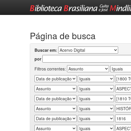
Skip
navigation
Página de busca
Buscar em:
por
Filtros correntes: