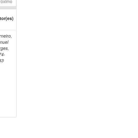
róximo
tor(es)
neiro,
nuel
rges,
74-
33