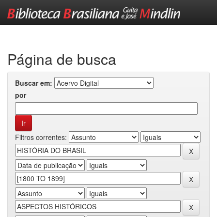
Skip
navigation
Página de busca
Buscar em:
por
Filtros correntes: