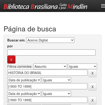
Skip
navigation
Página de busca
Buscar em:
por
Filtros correntes: