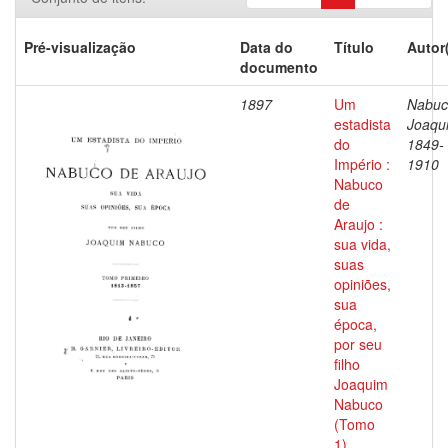
Pré-visualização
Data do
Título
Autor
documento
1897
Um
Nabuc
estadista
Joaqu
do
1849-
Império :
1910
Nabuco
de
Araujo :
sua vida,
suas
opiniões,
sua
época,
por seu
filho
Joaquim
Nabuco
(Tomo
1)