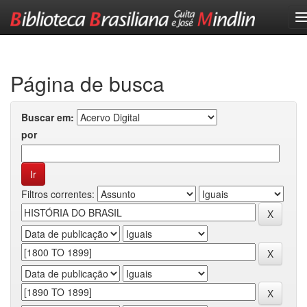
Skip
navigation
Página de busca
Buscar em:
por
Filtros correntes: