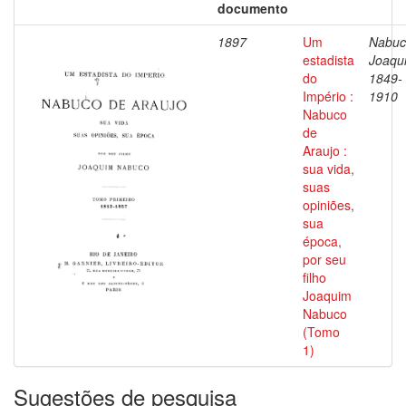
documento
1897
Um
Nabuc
estadista
Joaqu
do
1849-
Império :
1910
Nabuco
de
Araujo :
sua vida,
suas
opiniões,
sua
época,
por seu
filho
Joaquim
Nabuco
(Tomo
1)
Sugestões de pesquisa