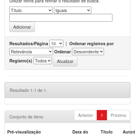
Utilizar filtros para refinar o resultado de busca.
Resultados/Página
|
Ordenar registros por
Ordenar
Registro(s)
Resultado 1-1 de 1.
Anterior
1
Próximo
Conjunto de itens:
Pré-visualização
Data do
Título
Autor