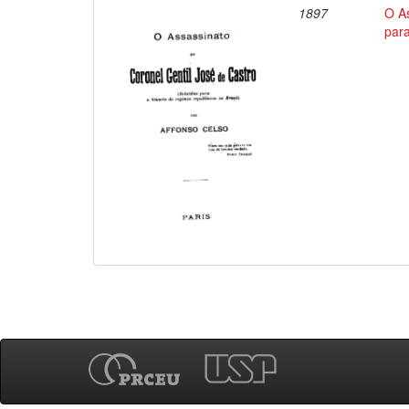
1897
O As
para