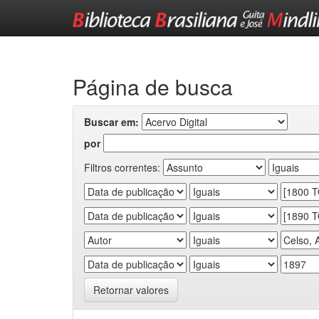
Skip
navigation
Página de busca
Buscar em:
por
Filtros correntes:
Retornar valores