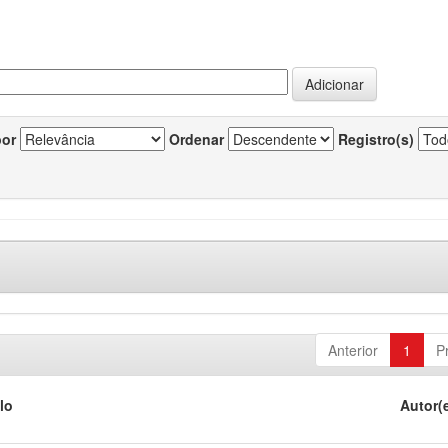
por
Ordenar
Registro(s)
Anterior
1
P
lo
Autor(