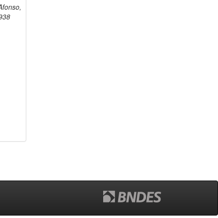
Afonso,
938