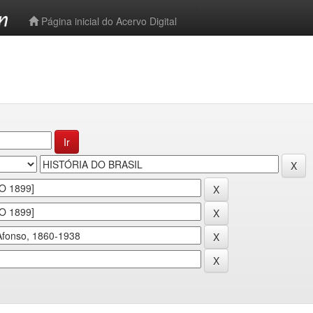
-->
Página inicial do Acervo Digital