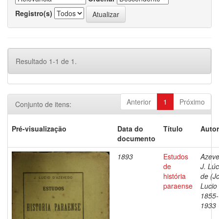
Registro(s)
Resultado 1-1 de 1.
Anterior
1
Próximo
Conjunto de itens:
Pré-visualização
Data do
Título
Autor
documento
1893
Estudos
Azeve
de
J. Lúc
história
de (J
paraense
Lucio 
1855-
1933