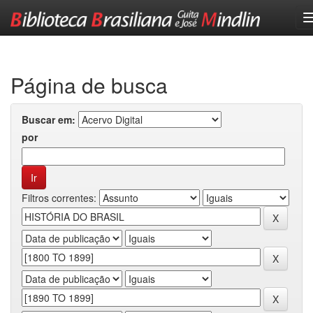
Skip
navigation
Página de busca
Buscar em:
por
Filtros correntes: