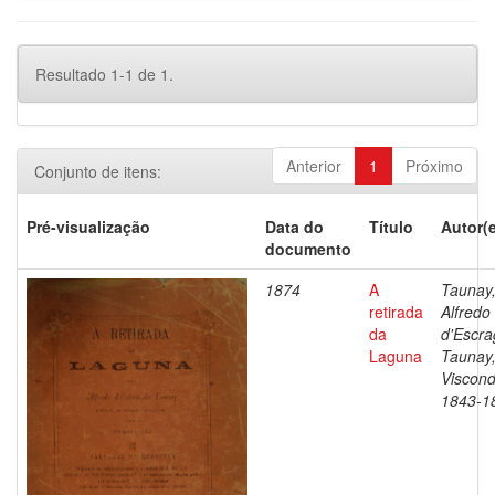
Resultado 1-1 de 1.
Anterior
1
Próximo
Conjunto de itens:
Pré-visualização
Data do
Título
Autor(
documento
1874
A
Taunay
retirada
Alfredo
da
d'Escra
Laguna
Taunay
Viscond
1843-1