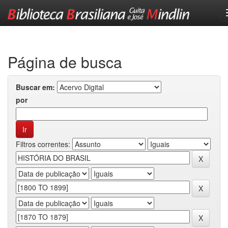
Skip
navigation
Página de busca
Buscar em:
por
Filtros correntes: