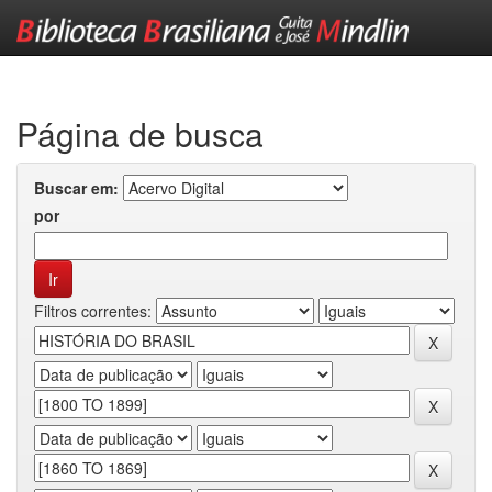
Skip
navigation
Página de busca
Buscar em:
por
Filtros correntes: