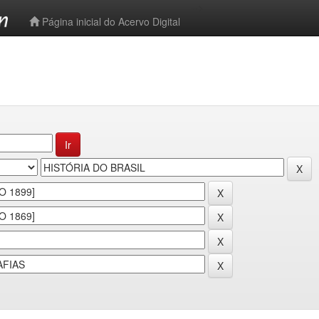
-->
Página inicial do Acervo Digital