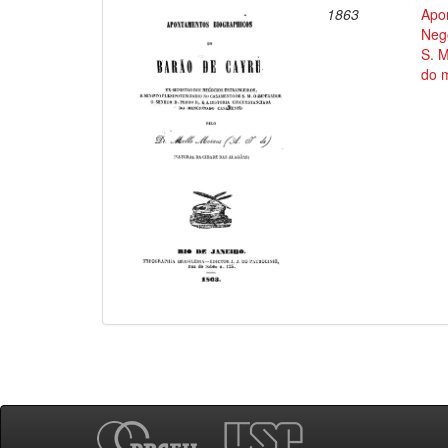
1863
Apo
Negó
S. M
do 