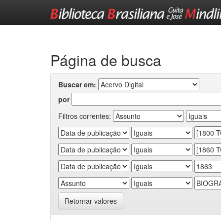
Skip
navigation
Página de busca
Buscar em:
por
Filtros correntes:
Retornar valores