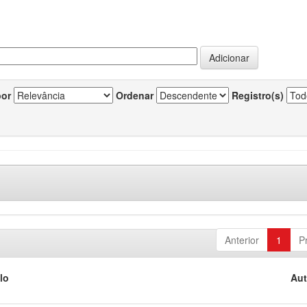
por
Ordenar
Registro(s)
Anterior
1
P
lo
Aut