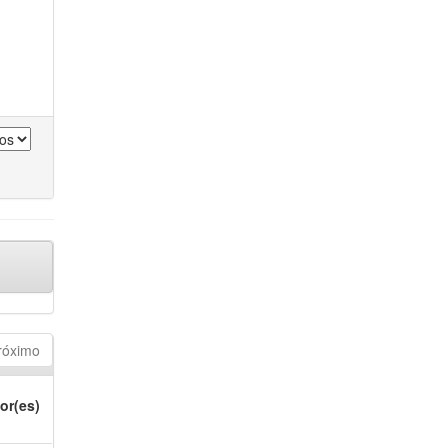
róximo
or(es)