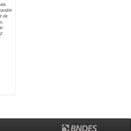
ais,
xandre
é de
o,
6-
82