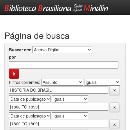
Skip
navigation
Página de busca
Buscar em:
por
Filtros correntes: