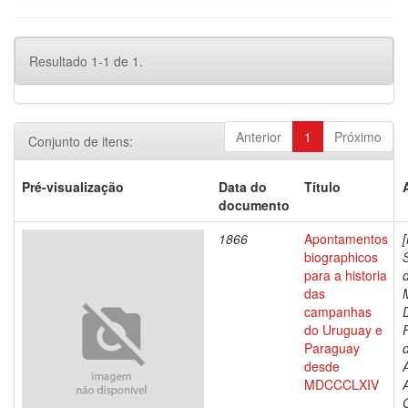
Resultado 1-1 de 1.
Anterior
1
Próximo
Conjunto de itens:
Pré-visualização
Data do
Título
documento
1866
Apontamentos
biographicos
para a historia
das
campanhas
do Uruguay e
Paraguay
d
desde
MDCCCLXIV