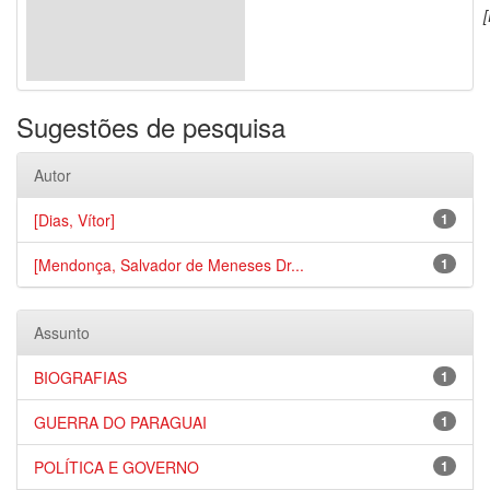
[
Sugestões de pesquisa
Autor
[Dias, Vítor]
1
[Mendonça, Salvador de Meneses Dr...
1
Assunto
BIOGRAFIAS
1
GUERRA DO PARAGUAI
1
POLÍTICA E GOVERNO
1