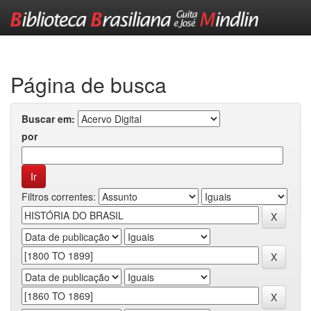
Skip
navigation
Página de busca
Buscar em:
por
Filtros correntes: