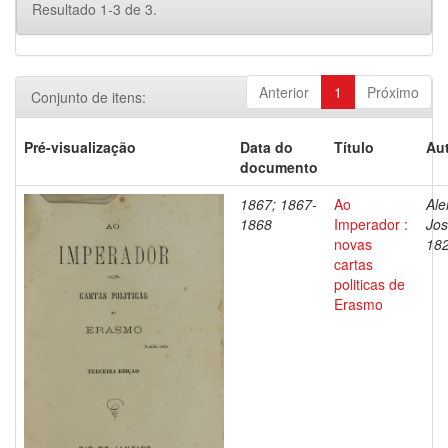
Resultado 1-3 de 3.
Anterior
1
Próximo
Conjunto de itens:
Pré-visualização
Data do
Título
Aut
documento
1867; 1867-
Ao
Ale
1868
Imperador :
Jos
novas
18
cartas
politicas de
Erasmo