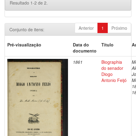
Resultado 1-2 de 2.
Anterior
1
Próximo
Conjunto de itens:
Pré-visualização
Data do
Título
A
documento
1861
Biographia
Mo
do senador
A
Diogo
J
Antonio Feijó
Me
1
1