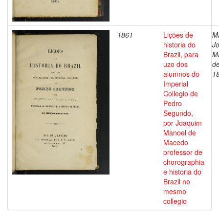
1861
Lições de
M
historia do
J
Brazil, para
M
uzo dos
de
alumnos do
1
Imperial
Collegio de
Pedro
Segundo,
por Joaquim
Manoel de
Macedo
professor de
chorographia
e historia do
Brazil no
mesmo
collegio