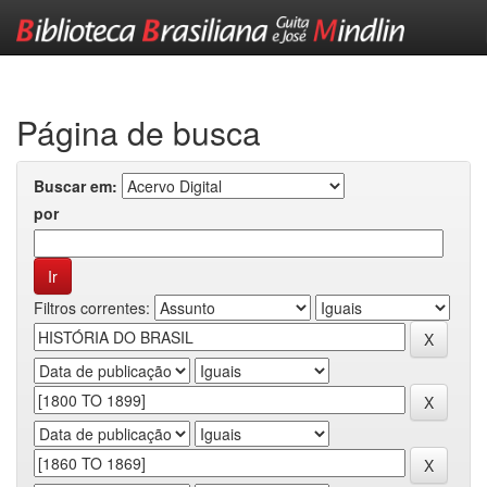
Skip
navigation
Página de busca
Buscar em:
por
Filtros correntes: