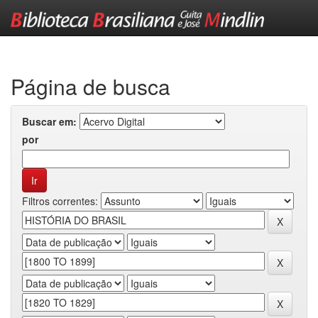
Skip
navigation
Página de busca
Buscar em:
por
Filtros correntes: