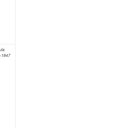
ula
9-1847