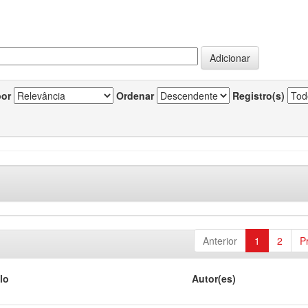
por
Ordenar
Registro(s)
Anterior
1
2
P
lo
Autor(es)