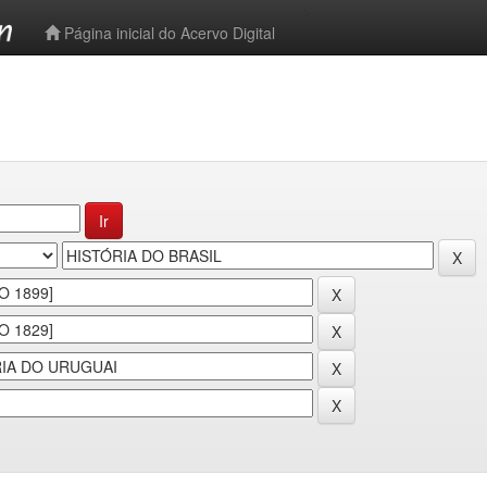
-->
Página inicial do Acervo Digital