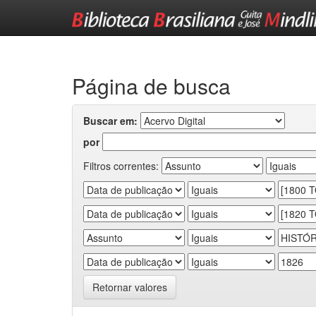
Skip
navigation
Página de busca
Buscar em:
por
Filtros correntes:
Retornar valores