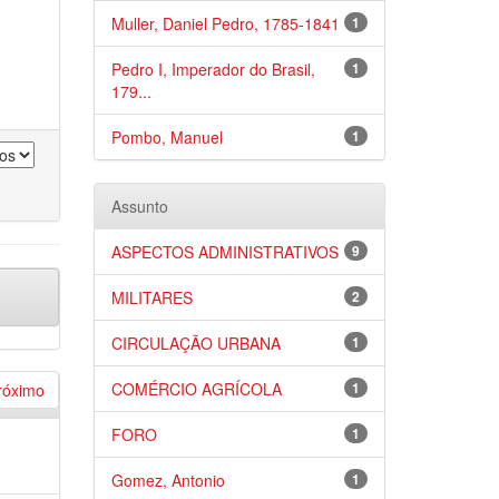
Muller, Daniel Pedro, 1785-1841
1
Pedro I, Imperador do Brasil,
1
179...
Pombo, Manuel
1
Assunto
ASPECTOS ADMINISTRATIVOS
9
MILITARES
2
CIRCULAÇÃO URBANA
1
COMÉRCIO AGRÍCOLA
1
róximo
FORO
1
Gomez, Antonio
1