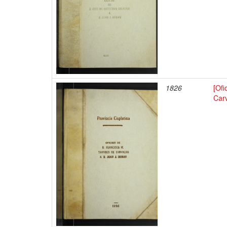
1826
[Ofi
Carv