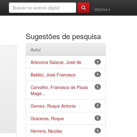
Idioma
Sugestões de pesquisa
Autor
Artecona Salazar, José de
1
Baldez, José Francisco
1
Carvalho, Francisco de Paula
1
Mage...
Gomez, Roque Antonio
1
Graceras, Roque
1
Herrera, Nicolas
1