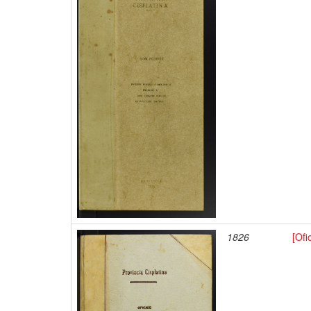
1826
[Ofi