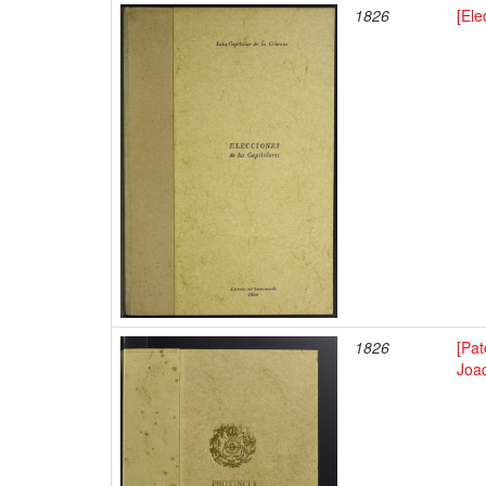
1826
[Ele
1826
[Pa
Joaq