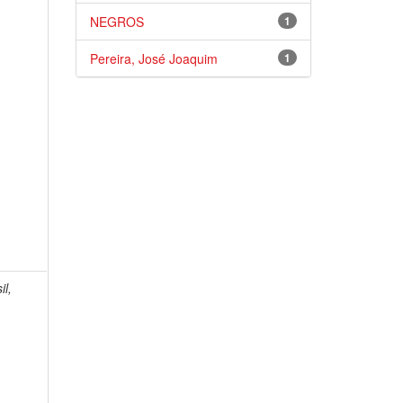
NEGROS
1
Pereira, José Joaquim
1
il,