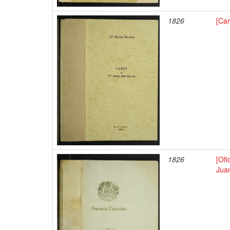
1826
[Car
1826
[Ofi
Juan