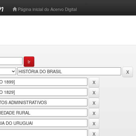
-->
Página inicial do Acervo Digital