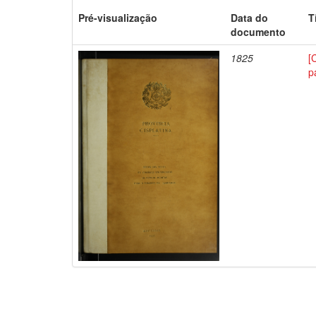
Pré-visualização
Data do
T
documento
1825
[
p