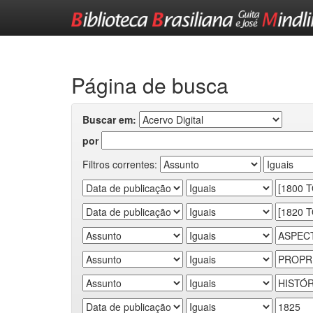
Skip
navigation
Página de busca
Buscar em:
por
Filtros correntes: