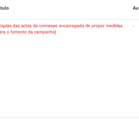
ítulo
Au
Copias das actas da comissao encarregada de propor medidas
-
ara o fomento da campanha]