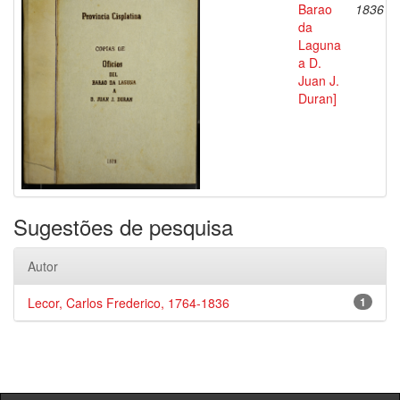
Barao
1836
da
Laguna
a D.
Juan J.
Duran]
Sugestões de pesquisa
Autor
Lecor, Carlos Frederico, 1764-1836
1