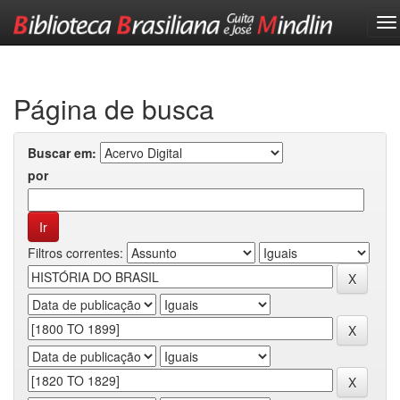
Skip
navigation
Página de busca
Buscar em:
por
Filtros correntes: