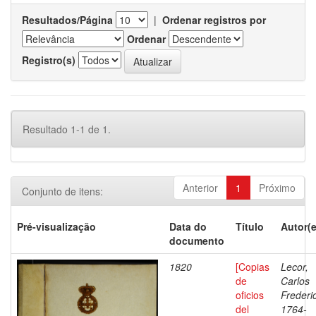
Resultados/Página
|
Ordenar registros por
Ordenar
Registro(s)
Resultado 1-1 de 1.
Anterior
1
Próximo
Conjunto de itens:
Pré-visualização
Data do
Título
Autor(e
documento
1820
[Copias
Lecor,
de
Carlos
oficios
Frederi
del
1764-