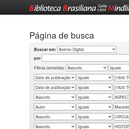
Skip
navigation
Página de busca
Buscar em:
por
Filtros correntes: