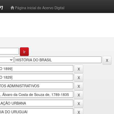
-->
Página inicial do Acervo Digital