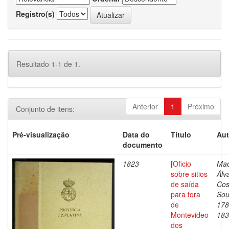
Registro(s)
Resultado 1-1 de 1.
Anterior
1
Próximo
Conjunto de itens:
Pré-visualização
Data do
Título
Aut
documento
1823
[Oficio
Mac
sobre sitios
Álv
de saída
Cos
para fora
Sou
de
178
Montevideo
183
dos