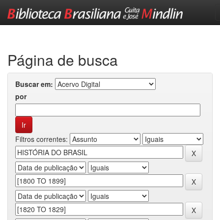
Skip
navigation
Página de busca
Buscar em:
por
Filtros correntes: