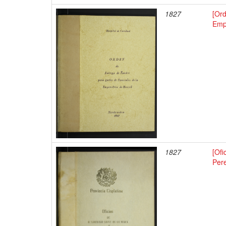
1827
[Ord
Empe
1827
[Ofi
Pere