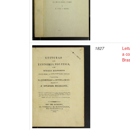
1827
Leit
a co
Bras