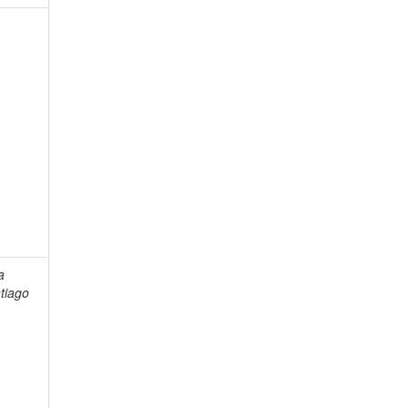
a
tiago