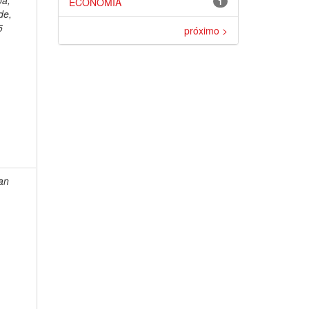
oa,
ECONOMIA
1
de,
5
próximo >
an