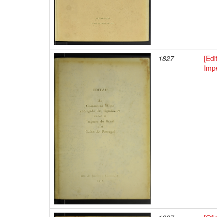
1827
[Edi
Impé