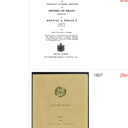
Bras
1827
[Ban