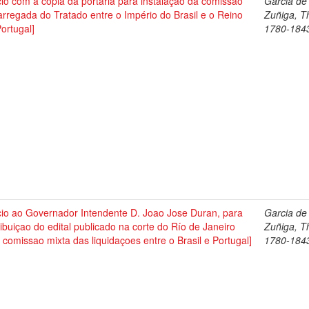
cio com a copia da portaria para instalação da comissão
Garcia de
rregada do Tratado entre o Império do Brasil e o Reino
Zuñiga, 
ortugal]
1780-184
cio ao Governador Intendente D. Joao Jose Duran, para
Garcia de
ribuiçao do edital publicado na corte do Río de Janeiro
Zuñiga, 
 comissao mixta das liquidaçoes entre o Brasil e Portugal]
1780-184