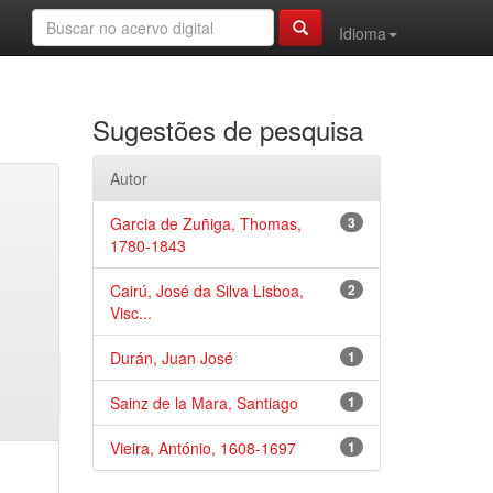
Idioma
Sugestões de pesquisa
Autor
Garcia de Zuñiga, Thomas,
3
1780-1843
Cairú, José da Silva Lisboa,
2
Visc...
Durán, Juan José
1
Sainz de la Mara, Santiago
1
Vieira, António, 1608-1697
1