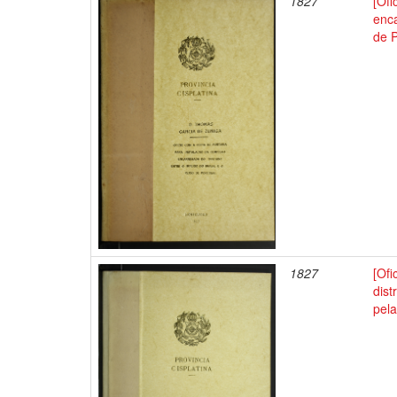
1827
[Ofi
enca
de P
1827
[Ofi
dist
pela