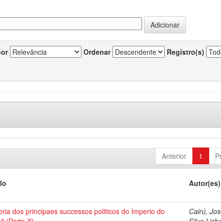
por
Ordenar
Registro(s)
Anterior
1
P
lo
Autor(es)
oria dos principaes successos politicos do Imperio do
Cairú, Jo