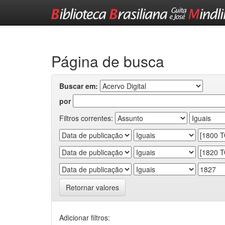
Skip
navigation
Página de busca
Buscar em:
por
Filtros correntes:
Retornar valores
Adicionar filtros: