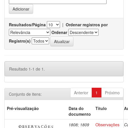
Resultados/Página
|
Ordenar registros por
Ordenar
Registro(s)
Resultado 1-1 de 1.
Anterior
1
Próximo
Conjunto de itens:
Pré-visualização
Data do
Título
A
documento
1808; 1809
Observações
Ca