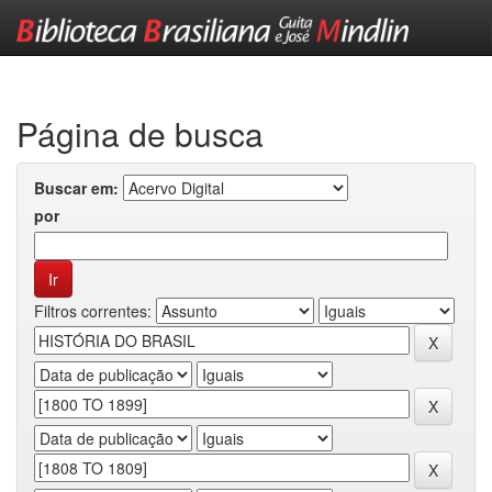
Skip
navigation
Página de busca
Buscar em:
por
Filtros correntes: