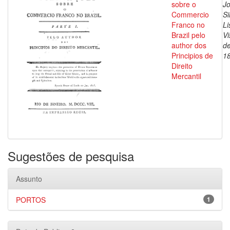
sobre o
J
Commercio
Si
Franco no
Li
Brazil pelo
V
author dos
de
Principios de
1
Direito
Mercantil
Sugestões de pesquisa
Assunto
PORTOS
1