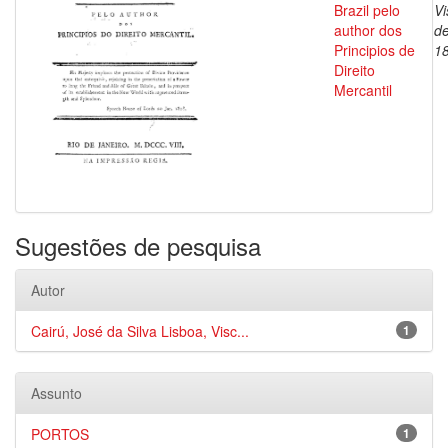
Brazil pelo
V
author dos
de
Principios de
1
Direito
Mercantil
Sugestões de pesquisa
Autor
Cairú, José da Silva Lisboa, Visc...
1
Assunto
PORTOS
1