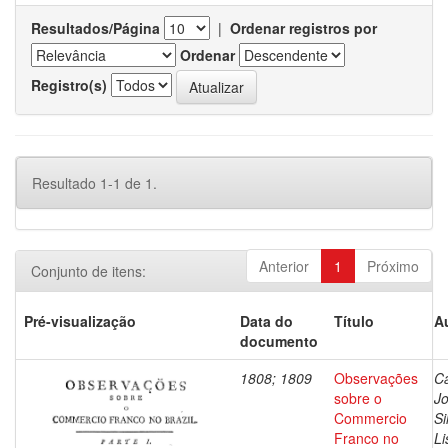
Resultados/Página
|
Ordenar registros por
Ordenar
Registro(s)
Resultado 1-1 de 1.
Anterior
1
Próximo
Conjunto de itens:
Pré-visualização
Data do
Título
A
documento
1808; 1809
Observações
Ca
sobre o
J
Commercio
Si
Franco no
Li