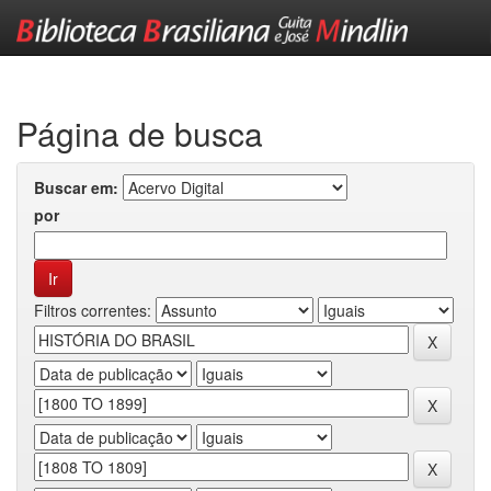
Skip
navigation
Página de busca
Buscar em:
por
Filtros correntes: