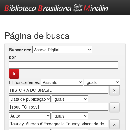
Skip
navigation
Página de busca
Buscar em:
por
Filtros correntes: