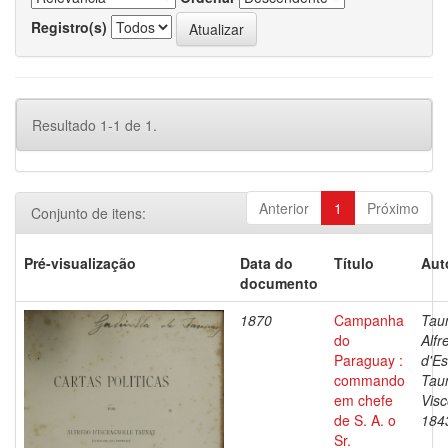
Registro(s)
Resultado 1-1 de 1.
Anterior
1
Próximo
Conjunto de itens:
Pré-visualização
Data do
Título
Aut
documento
1870
Campanha
Tau
do
Alfr
Paraguay :
d'Es
commando
Tau
em chefe
Vis
de S. A. o
184
Sr.