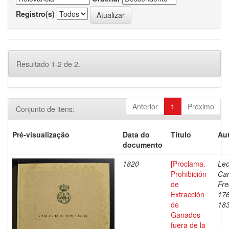
Registro(s)
Resultado 1-2 de 2.
Anterior
1
Próximo
Conjunto de itens:
Pré-visualização
Data do
Título
Aut
documento
1820
[Proclama.
Lec
Prohibición
Car
de
Fre
Extracción
17
de
18
Ganados
fuera de la