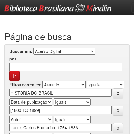
Skip
navigation
Página de busca
Buscar em:
por
Filtros correntes: