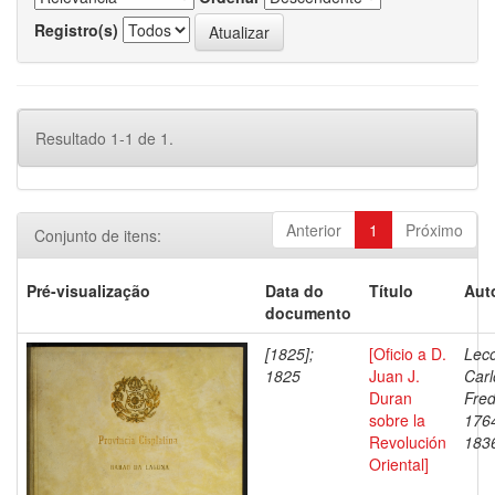
Registro(s)
Resultado 1-1 de 1.
Anterior
1
Próximo
Conjunto de itens:
Pré-visualização
Data do
Título
Aut
documento
[1825];
[Oficio a D.
Leco
1825
Juan J.
Carl
Duran
Fred
sobre la
176
Revolución
183
Oriental]