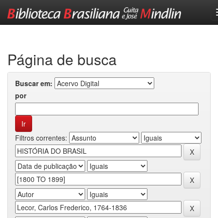
Skip
navigation
Página de busca
Buscar em:
por
Filtros correntes: