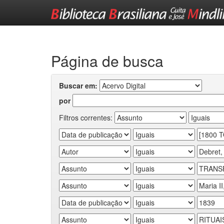
Skip
navigation
Página de busca
Buscar em:
por
Filtros correntes: