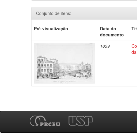
Conjunto de itens:
Pré-visualização
Data do
Tí
documento
1839
Co
da