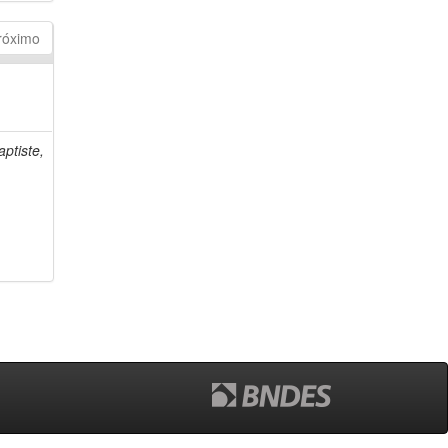
róximo
ptiste,