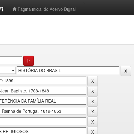
-->
Página inicial do Acervo Digital