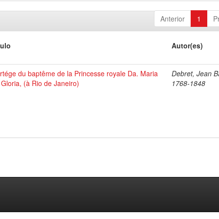
Anterior
1
P
tulo
Autor(es)
rtége du baptême de la Princesse royale Da. Maria
Debret, Jean Ba
 Gloria, (à Rio de Janeiro)
1768-1848