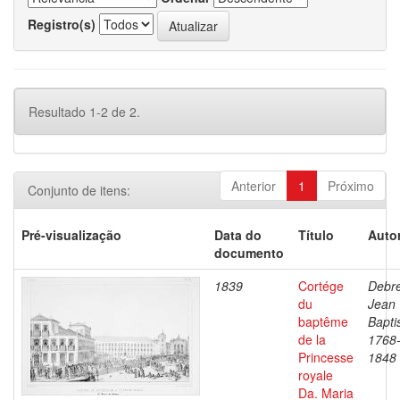
Registro(s)
Resultado 1-2 de 2.
Anterior
1
Próximo
Conjunto de itens:
Pré-visualização
Data do
Título
Autor
documento
1839
Cortége
Debre
du
Jean
baptême
Bapti
de la
1768
Princesse
1848
royale
Da. Maria