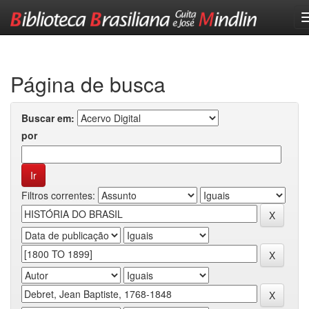
Skip
navigation
Página de busca
Buscar em:
por
Filtros correntes: