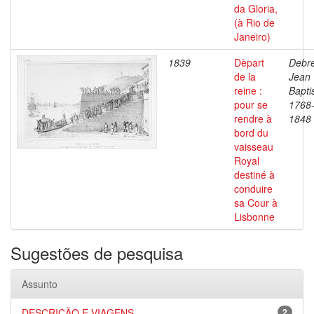
da Gloria,
(à Rio de
Janeiro)
1839
Dèpart
Debre
de la
Jean
reine :
Bapti
pour se
1768
rendre à
1848
bord du
vaisseau
Royal
destiné à
conduire
sa Cour à
Lisbonne
Sugestões de pesquisa
Assunto
DESCRIÇÃO E VIAGENS
2