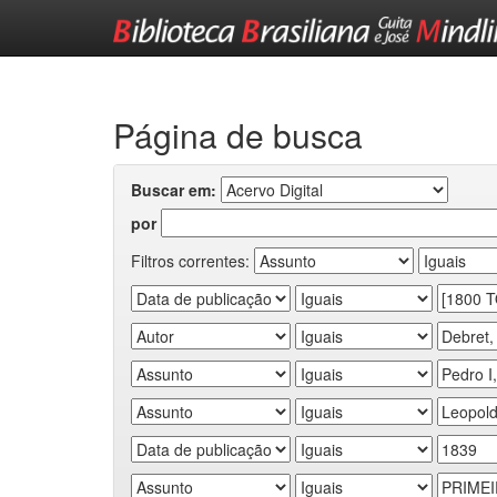
Skip
navigation
Página de busca
Buscar em:
por
Filtros correntes: