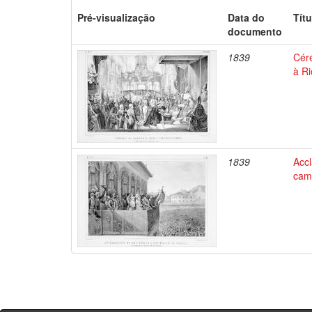
Pré-visualização
Data do
Títu
documento
1839
Céré
à Ri
1839
Acc
camp