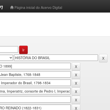
-->
Página inicial do Acervo Digital