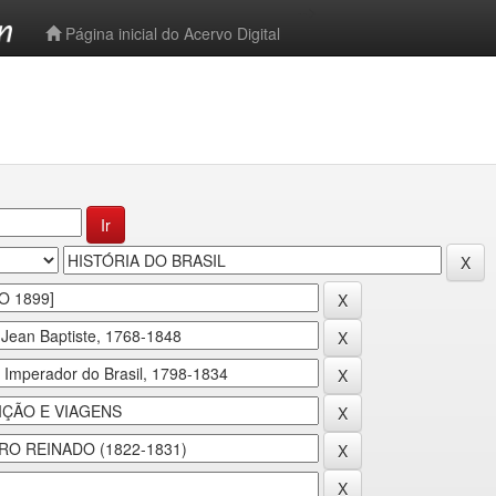
-->
Página inicial do Acervo Digital