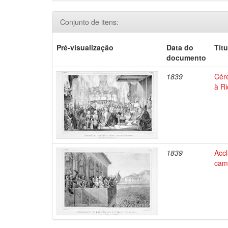
Conjunto de itens:
Pré-visualização
Data do
Títu
documento
1839
Céré
à Ri
1839
Acc
camp