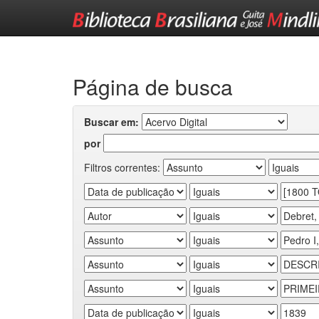
Skip
navigation
Página de busca
Buscar em:
por
Filtros correntes: