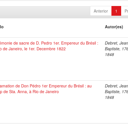
Anterior
1
P
lo
Autor(es)
monie de sacre de D. Pedro 1er. Empereur du Brésil :
Debret, Jea
o de Janeiro, le 1er. Decembre 1822
Baptiste, 17
1848
lamation de Don Pédro 1er Empereur du Brésil : au
Debret, Jea
 de Sta. Anna, à Rio de Janeiro
Baptiste, 17
1848