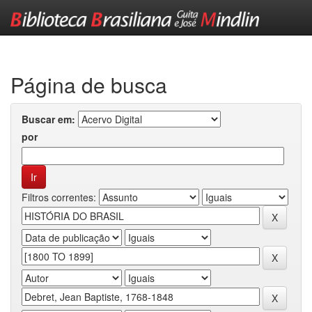
Skip
navigation
Página de busca
Buscar em:
por
Filtros correntes: