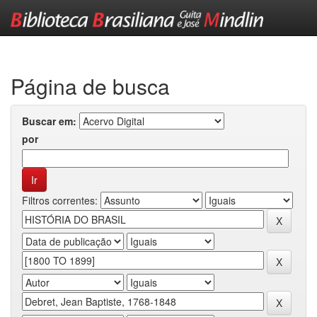
Skip
navigation
Página de busca
Buscar em:
por
Filtros correntes: