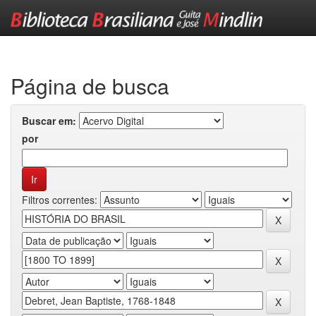
Skip
navigation
Página de busca
Buscar em:
por
Filtros correntes: