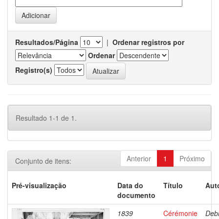
Resultados/Página
|
Ordenar registros por
Ordenar
Registro(s)
Resultado 1-1 de 1.
Anterior
1
Próximo
Conjunto de itens:
Pré-visualização
Data do
Título
Aut
documento
1839
Cérémonie
Debr