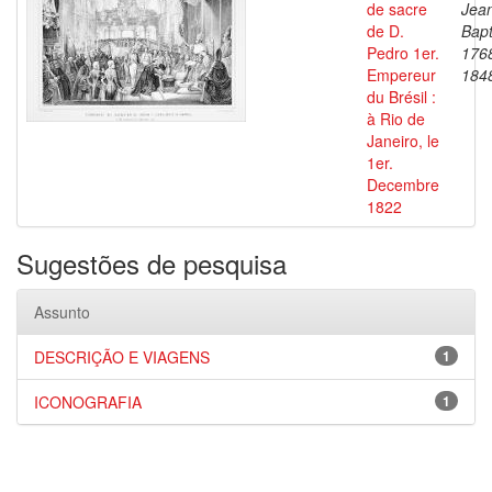
de sacre
Jea
de D.
Bapt
Pedro 1er.
176
Empereur
184
du Brésil :
à Rio de
Janeiro, le
1er.
Decembre
1822
Sugestões de pesquisa
Assunto
DESCRIÇÃO E VIAGENS
1
ICONOGRAFIA
1