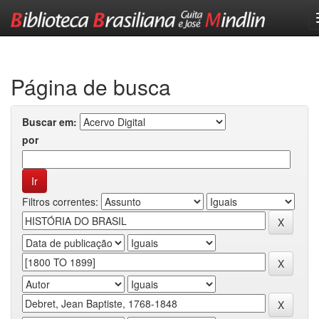
Skip
navigation
Página de busca
Buscar em:
por
Filtros correntes: