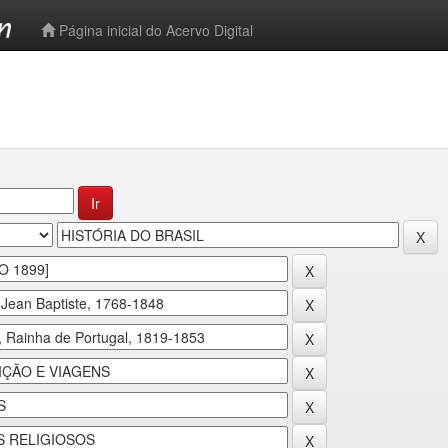
-->
Página inicial do Acervo Digital