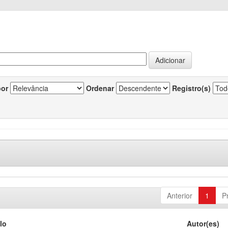
por
Ordenar
Registro(s)
Anterior
1
P
lo
Autor(es)