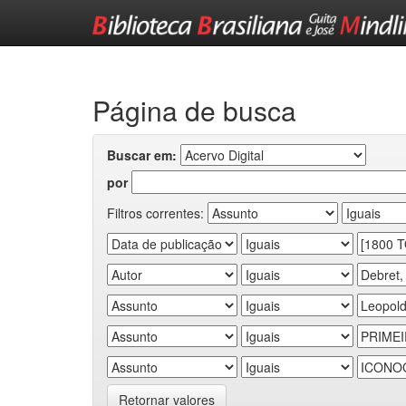
Skip
navigation
Página de busca
Buscar em:
por
Filtros correntes:
Retornar valores