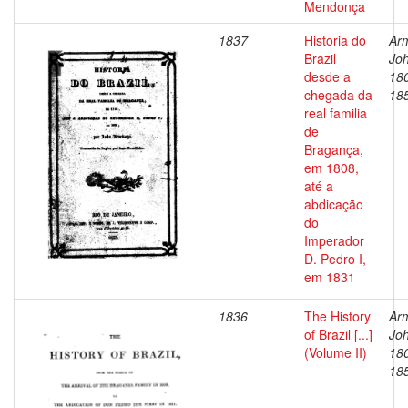
Mendonça
1837
Historia do
Arm
Brazil
Joh
desde a
18
chegada da
18
real familia
de
Bragança,
em 1808,
até a
abdicação
do
Imperador
D. Pedro I,
em 1831
1836
The History
Arm
of Brazil [...]
Joh
(Volume II)
18
18