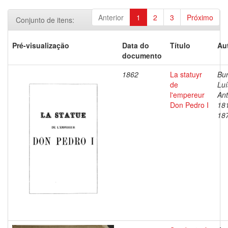
Anterior
1
2
3
Próximo
Conjunto de itens:
Pré-visualização
Data do
Título
Au
documento
1862
La statuyr
Bur
de
Luí
l'empereur
Ant
Don Pedro I
18
18