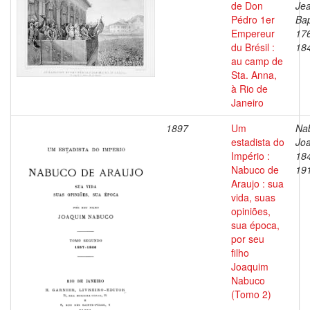
de Don
Je
Pédro 1er
Bap
Empereur
17
du Brésil :
18
au camp de
Sta. Anna,
à Rio de
Janeiro
1897
Um
Na
estadista do
Jo
Império :
18
Nabuco de
19
Araujo : sua
vida, suas
opiniões,
sua época,
por seu
filho
Joaquim
Nabuco
(Tomo 2)