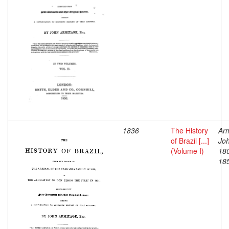
1836
The History
Arm
of Brazil [...]
Joh
(Volume I)
18
18