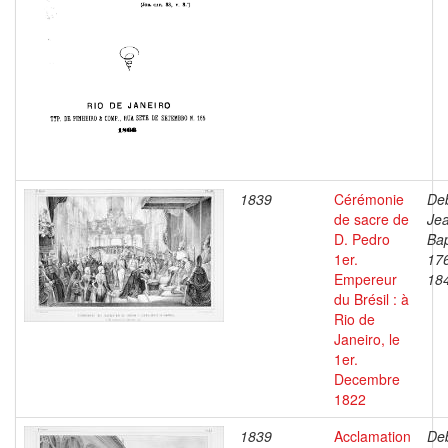
1839
Cérémonie
Deb
de sacre de
Je
D. Pedro
Bap
1er.
17
Empereur
18
du Brésil : à
Rio de
Janeiro, le
1er.
Decembre
1822
1839
Acclamation
Deb