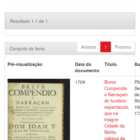
Resultado 1-1 de 1.
Anterior
1
Próximo
Conjunto de itens:
Pré-visualização
Data do
Título
Au
documento
1709
Breve
Pit
Compendio
Se
e Narraçam
da
do funebre
Ro
espectaculo,
16
que na
17
insigne
Cidade da
Bahia,
cabeça da