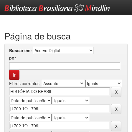
Skip
navigation
Página de busca
Buscar em:
por
Filtros correntes: