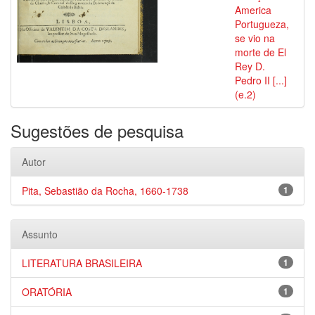
America
Portugueza,
se vio na
morte de El
Rey D.
Pedro II [...]
(e.2)
Sugestões de pesquisa
Autor
Pita, Sebastião da Rocha, 1660-1738
1
Assunto
LITERATURA BRASILEIRA
1
ORATÓRIA
1