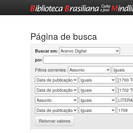
Skip
navigation
Página de busca
Buscar em:
por
Filtros correntes:
Retornar valores