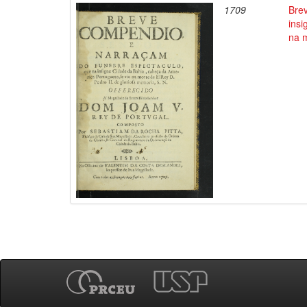
1709
Bre
insi
na m