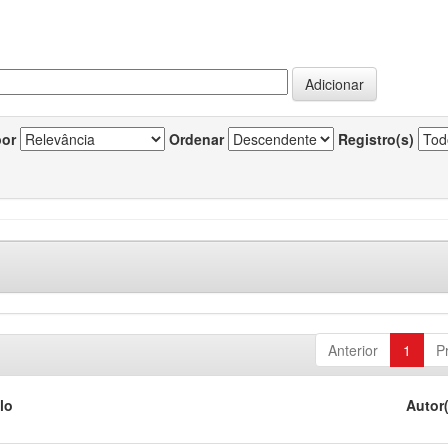
por
Ordenar
Registro(s)
Anterior
1
P
lo
Autor