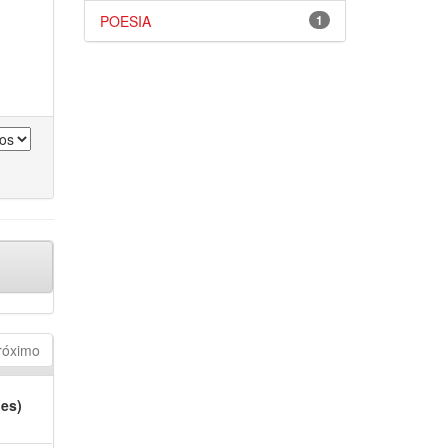
POESIA
1
róximo
(es)