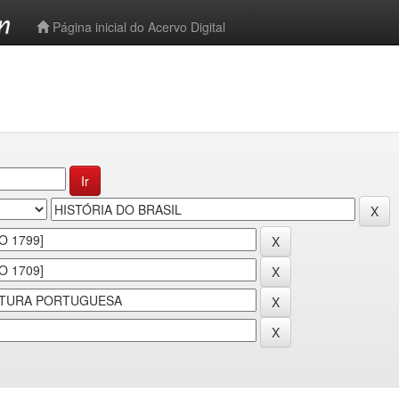
-->
Página inicial do Acervo Digital