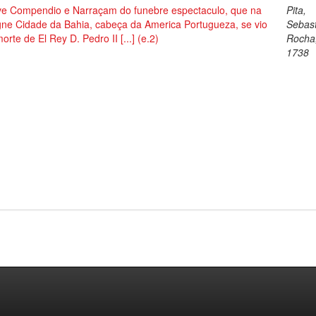
ve Compendio e Narraçam do funebre espectaculo, que na
Pita,
gne Cidade da Bahia, cabeça da America Portugueza, se vio
Sebast
orte de El Rey D. Pedro II [...] (e.2)
Rocha
1738