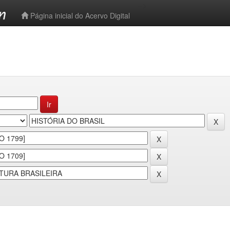
-->
Página inicial do Acervo Digital