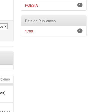
POESIA
1
Data de Publicação
1709
1
róximo
(es)