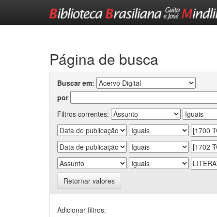
Skip
navigation
Página de busca
Buscar em:
por
Filtros correntes:
Retornar valores
Adicionar filtros: