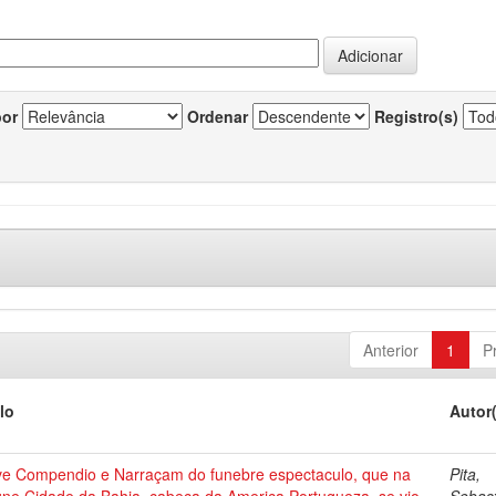
por
Ordenar
Registro(s)
Anterior
1
P
lo
Autor
ve Compendio e Narraçam do funebre espectaculo, que na
Pita,