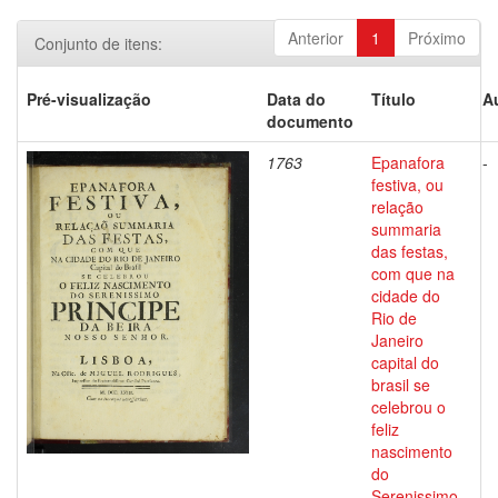
Anterior
1
Próximo
Conjunto de itens:
Pré-visualização
Data do
Título
A
documento
1763
Epanafora
-
festiva, ou
relação
summaria
das festas,
com que na
cidade do
Rio de
Janeiro
capital do
brasil se
celebrou o
feliz
nascimento
do
Serenissimo