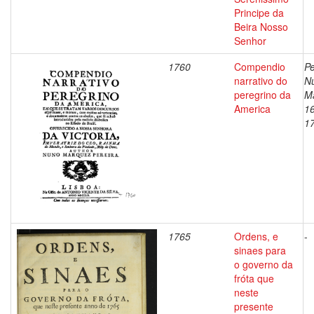
Principe da
Beira Nosso
Senhor
1760
Compendio
Pe
narrativo do
N
peregrino da
M
America
1
1
1765
Ordens, e
-
sinaes para
o governo da
fróta que
neste
presente