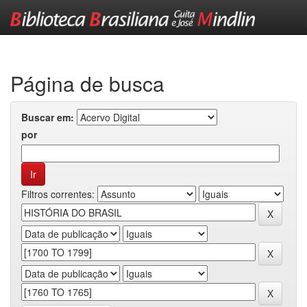
Skip
navigation
Página de busca
Buscar em:
por
Filtros correntes: