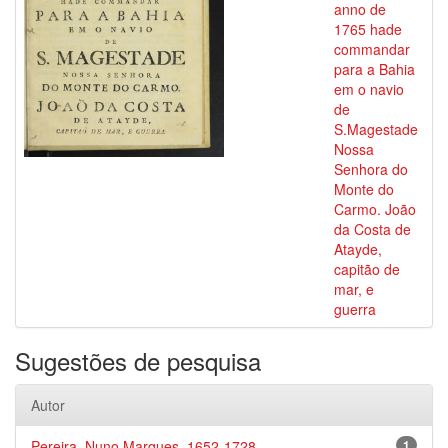
anno de
1765 hade
commandar
para a Bahia
em o navio
de
S.Magestade
Nossa
Senhora do
Monte do
Carmo. João
da Costa de
Atayde,
capitão de
mar, e
guerra
Sugestões de pesquisa
Autor
Pereira, Nuno Marques, 1652-1728
1