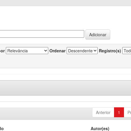
por
Ordenar
Registro(s)
Anterior
1
P
lo
Autor(es)