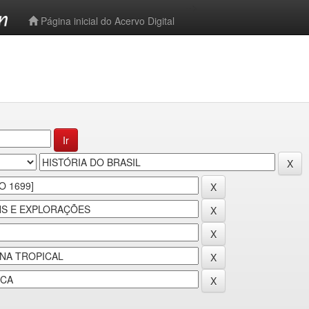
-->
Página inicial do Acervo Digital