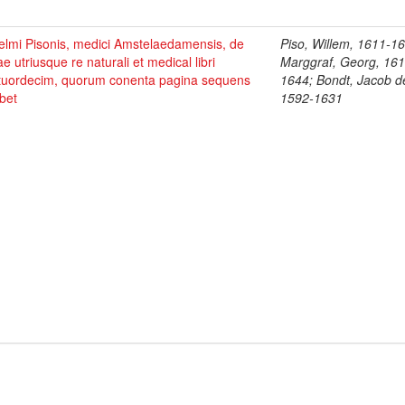
elmi Pisonis, medici Amstelaedamensis, de
Piso, Willem, 1611-1
ae utriusque re naturali et medical libri
Marggraf, Georg, 161
tuordecim, quorum conenta pagina sequens
1644; Bondt, Jacob d
bet
1592-1631