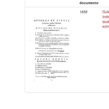
documento
1658
Guli
Indi
qua
exhi