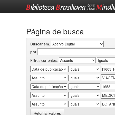
Skip
navigation
Página de busca
Buscar em:
por
Filtros correntes:
Retornar valores