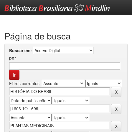
Skip
navigation
Página de busca
Buscar em:
por
Filtros correntes: