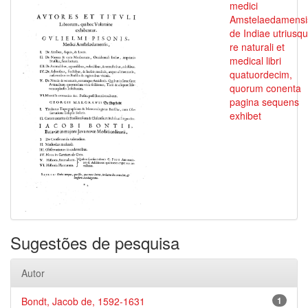
medici
Amstelaedamensi
de Indiae utriusq
re naturali et
medical libri
quatuordecim,
quorum conenta
pagina sequens
exhibet
Sugestões de pesquisa
Autor
Bondt, Jacob de, 1592-1631
1