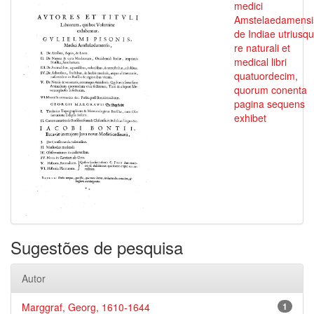
medici
Amstelaedamensi
de Indiae utriusq
re naturali et
medical libri
quatuordecim,
quorum conenta
pagina sequens
exhibet
Sugestões de pesquisa
Autor
Marggraf, Georg, 1610-1644
1