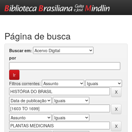
Skip
navigation
Página de busca
Buscar em:
por
Filtros correntes: