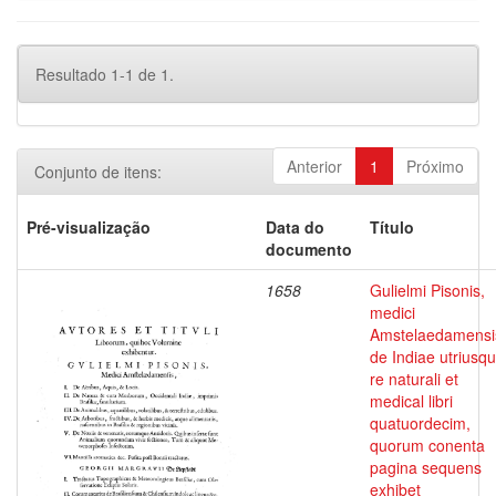
Resultado 1-1 de 1.
Anterior
1
Próximo
Conjunto de itens:
Pré-visualização
Data do
Título
documento
1658
Gulielmi Pisonis,
medici
Amstelaedamensi
de Indiae utriusq
re naturali et
medical libri
quatuordecim,
quorum conenta
pagina sequens
exhibet