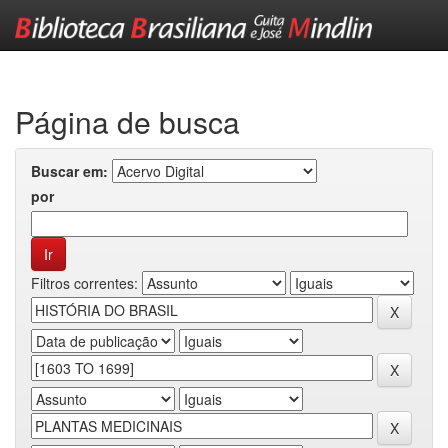
Skip
navigation
Página de busca
Buscar em:
por
Filtros correntes: