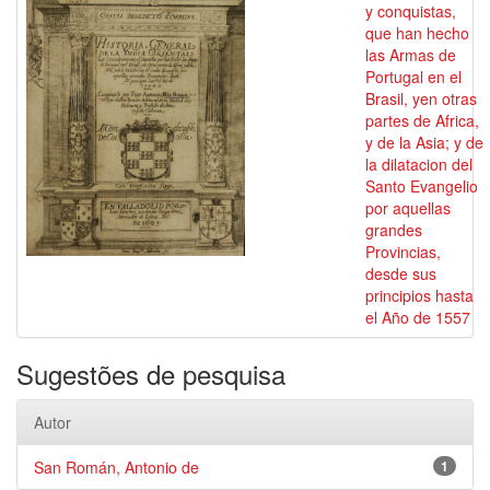
y conquistas,
que han hecho
las Armas de
Portugal en el
Brasil, yen otras
partes de Africa,
y de la Asia; y de
la dilatacion del
Santo Evangelio
por aquellas
grandes
Provincias,
desde sus
principios hasta
el Año de 1557
Sugestões de pesquisa
Autor
San Román, Antonio de
1