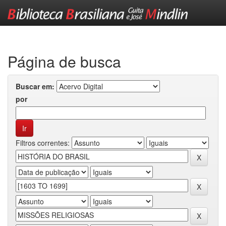
Skip
navigation
Página de busca
Buscar em:
por
Filtros correntes: