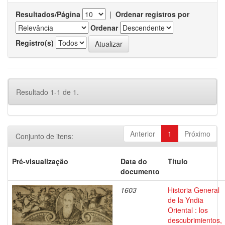
Resultados/Página
|
Ordenar registros por
Ordenar
Registro(s)
Resultado 1-1 de 1.
Anterior
1
Próximo
Conjunto de itens:
Pré-visualização
Data do
Título
documento
1603
Historia General
de la Yndia
Oriental : los
descubrimientos,