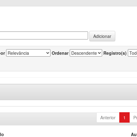
por
Ordenar
Registro(s)
Anterior
1
P
lo
Au