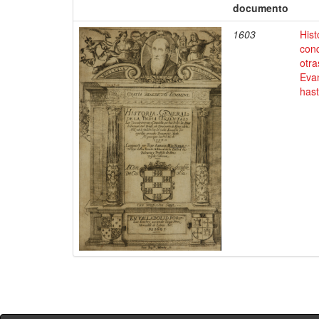
documento
1603
Hist
conq
otra
Evan
has