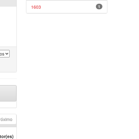
1603
1
róximo
tor(es)