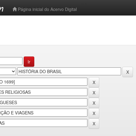
-->
Página inicial do Acervo Digital