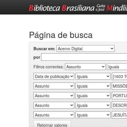
Skip
navigation
Página de busca
Buscar em:
por
Filtros correntes:
Retornar valores