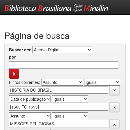
Skip
navigation
Página de busca
Buscar em:
por
Filtros correntes: