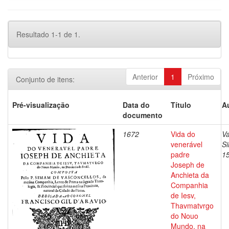
Resultado 1-1 de 1.
Anterior
1
Próximo
Conjunto de itens:
Pré-visualização
Data do
Título
A
documento
1672
Vida do
Va
venerável
S
padre
1
Joseph de
Anchieta da
Companhia
de Iesv,
Thavmatvrgo
do Nouo
Mundo, na