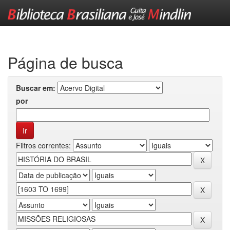
Skip
navigation
Página de busca
Buscar em:
por
Filtros correntes: