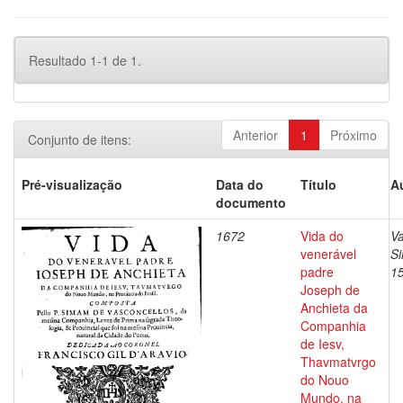
Resultado 1-1 de 1.
Anterior
1
Próximo
Conjunto de itens:
Pré-visualização
Data do
Título
A
documento
1672
Vida do
Va
venerável
S
padre
1
Joseph de
Anchieta da
Companhia
de Iesv,
Thavmatvrgo
do Nouo
Mundo, na